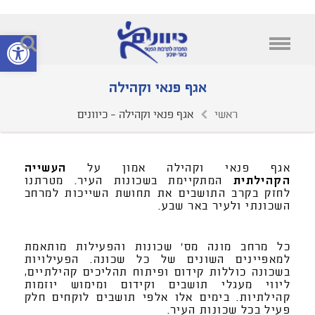
/* Template Name:Fullwidth with header */ ;?>
פתח סרגל נ
אגף פנאי וקהילה
ראשי
אגף פנאי וקהילה - כיוונים
אגף פנאי וקהילה אמון על
העשייה
הקהילתית
המתקיימת בשכונות העיר.
מטרתנו
לחזק בקרב התושבים את תחושת השייכות למרחב
השכונתי ולעיר באר שבע.
כל מרחב מונה מס' שכונות והפעילות מותאמת
למאפיינים השונים של כל שכונה.
הפעילויות
בשכונה כוללות קידום ופיתוח תהליכים קהילתיים,
ליווי מעגלי תושבים וקידום ומימוש יוזמות
קהילתיות.
בימים אלו אלפי תושבים לוקחים חלק
פעיל בכל שכונות העיר.