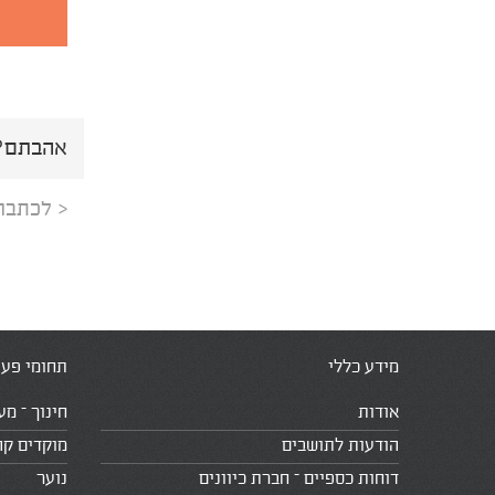
אהבתם? 
< לכתבה
מידע כללי
תחומי פעי
אודות
חינוך – מע
הודעות לתושבים
מוקדים קה
דוחות כספיים – חברת כיוונים
נוער