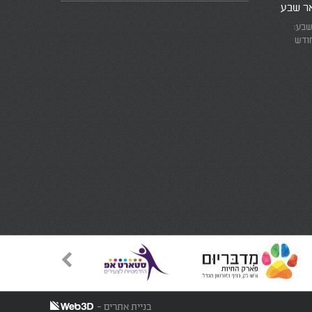
אר שבע
שבע:
חודש
את המרוץ
ומזכירים
אמת
בניית אתרים -