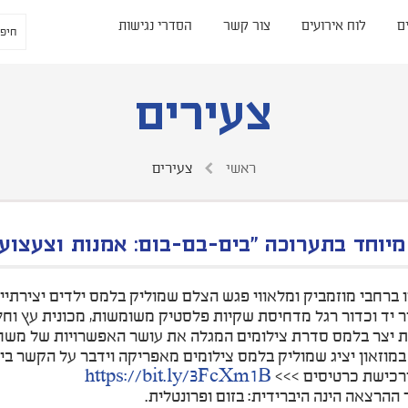
ם
לוח אירועים
צור קשר
הסדרי נגישות
צעירים
ראשי
צעירים
מיוחד בתערוכה "בים-בם-בום: אמנות וצעצוע
 ברחבי מוזמביק ומלאווי פגש הצלם שמוליק בלמס ילדים יצירתיי
ר יד וכדור רגל מדחיסת שקיות פלסטיק משומשות, מכונית עץ וחל
יצר בלמס סדרת צילומים המגלה את עושר האפשרויות של משחק 
מוזאון יציג שמוליק בלמס צילומים מאפריקה וידבר על הקשר בין
רכישת כרטיסים >>>
https://bit.ly/3FcXm1B
 ההרצאה הינה היברידית: בזום ופרונטלית.