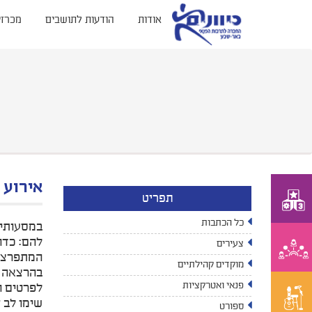
אודות
הודעות לתושבים
מכרזי
אירוע 
תפריט
כל הכתבות
במסעותיו
להם: כדו
צעירים
המתפרצת 
מוקדים קהילתיים
בהרצאה ב
פנאי ואטרקציות
לפרטים ו
שימו לב –
ספורט