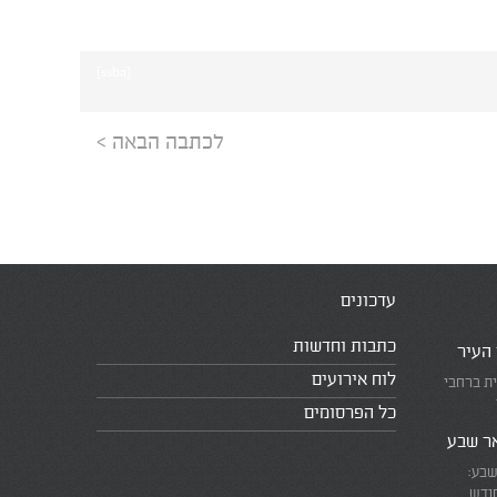
[ssba]
לכתבה הבאה >
עדכונים
כתבות וחדשות
 העיר
לוח אירועים
ית ברחבי
כל הפרסומים
אר שבע
שבע:
חודש