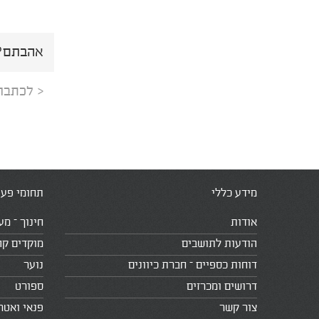
אהבתם? 
< לכתבה
מידע כללי
תחומי פעי
אודות
חינוך – מע
הודעות לתושבים
מוקדים קה
דוחות כספיים – חברת כיוונים
נוער
דרושים ומכרזים
ספורט
צור קשר
פנאי ואטר