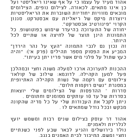
אהוד מעיד על עצמו כי על אף שאינו ריאליסטי ועל
כן אינו מתאים, לכאורה, לצילום נופים, הצילומים
מובאים מזוויות יחודיות השוברות את הריאליסטיות
ויוצרות מיקס של ריאליות עם אבסטרקט. סגנון
הקרוי "פיגורטיב אבסטרקט".
יחודה של התערוכה בהיעדר שימוש בפוטושופ. כל
התמונות הינן תוצר של לחיצה או שתיים לכל
היותר.
זה נכון גם לגבי התמונה "העץ על נהר הירדן"
המביע את הפסוק מספר תהילים (פרק א'): "והיה
כעץ שתול על פלגי מים אשר פריו יתן בעיתו".
ההכנות לתערוכה ארכו למעלה משנה וחצי ובמהלכן
פעל למען הקהילה. לדוגמא: שילוב של קולאז'
צילומים עם רקמה של נשות הקהילה האתיופית
במסגרת "נשים רוקמות חלום".
סדרות – ההדפסות של הצילומים שלי יוצאות
בסדרות של עד 10 עותקים מסומנים וחתומים .
ניתן לקבל את העבודות שלי על כל מדיה שהקונה
מבקש ובכל גודל שמתאים לו .
אהוד דר עוסק בצילום שנים רבות ומשמש יועץ
לגלריות ולאמנים.
נולד בירושלים והגיע לבאר שבע לפני כשנתיים
וחצי ומשם, החיבור לבית האמנים בנגב.