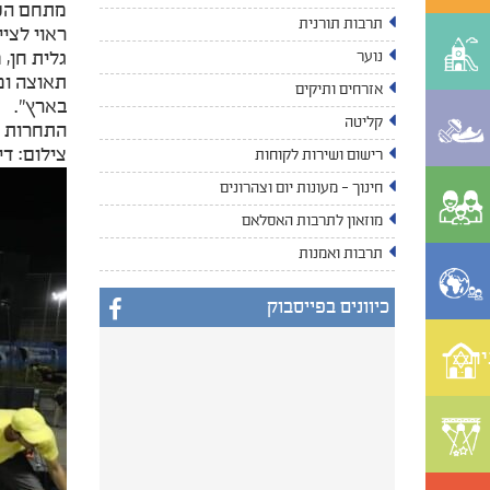
מתחם הסק
תרבות תורנית
ראוי לצי
גלית חן,
נוער
תאוצה ומ
אזרחים ותיקים
בארץ".
קליטה
התחרות ה
צילום: די
רישום ושירות לקוחות
חינוך - מעונות יום וצהרונים
מוזאון לתרבות האסלאם
תרבות ואמנות
כיוונים בפייסבוק
ית