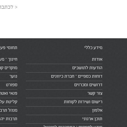
< לכתבה
מידע כללי
תחומי פעי
אודות
חינוך – מע
הודעות לתושבים
מוקדים קה
דוחות כספיים – חברת כיוונים
נוער
דרושים ומכרזים
ספורט
צור קשר
פנאי ואטר
רישום ושירות לקוחות
קליטת עלי
אלפון
מנהל תרב
תוכן ארגוני
תרבות יהו