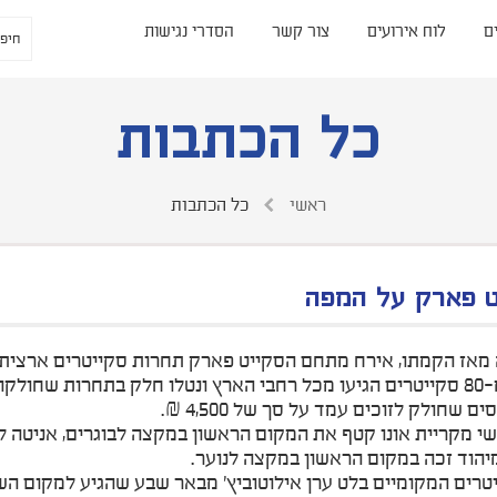
ם
לוח אירועים
צור קשר
הסדרי נגישות
כל הכתבות
ראשי
כל הכתבות
ט פארק על המפה
מאז הקמתו, אירח מתחם הסקייט פארק תחרות סקייטרים ארצית.
ים, נשים ונוער.
ם שחולק לזוכים עמד על סך של 4,500 ₪.
שי מקריית אונו קטף את המקום הראשון במקצה לבוגרים, אניטה 
מיהוד זכה במקום הראשון במקצה לנוער.
יטרים המקומיים בלט ערן אילוטוביץ' מבאר שבע שהגיע למקום הש