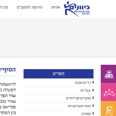
אודות
הודעות לתושבים
מכרזי
הסקיי
תפריט
כל הכתבות
לראשונה 
למעלה מ-80 סקייטרים הגיעו מכל רחבי הארץ ונטלו חלק בתחרות שחולקה לשלושה מקצים: בוקר
צעירים
שווי הפרסי
מוקדים קהילתיים
שניר כוב
פנאי ואטרקציות
סוריאנו 
בין הסקי
ספורט