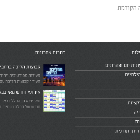
 הקודמת
לות
כתבות אחרונות
ונות יום וצהרונים
קבוצות הליכה ברחבי
ילתיים
פעילות ספורטיבית ייחוד
העיר – קבוצות הליכה עם
המדריכים המובילים!
אירועי חודש מאי בב
מאי יוצא מן הכלל בבאר 
קציות
חודש של הכלה ושוויון. 
יה
מיוחד שבו עוצרים לרגע 
היומיומי, מתבוננים סביב 
ות
לעצמנו את מה שחשוב ב
דית ותורנית