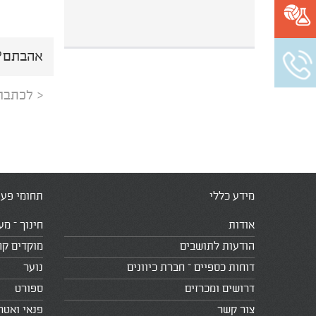
אהבתם? 
< לכתבה
מידע כללי
תחומי פעי
אודות
חינוך – מע
הודעות לתושבים
מוקדים קה
דוחות כספיים – חברת כיוונים
נוער
דרושים ומכרזים
ספורט
צור קשר
פנאי ואטר