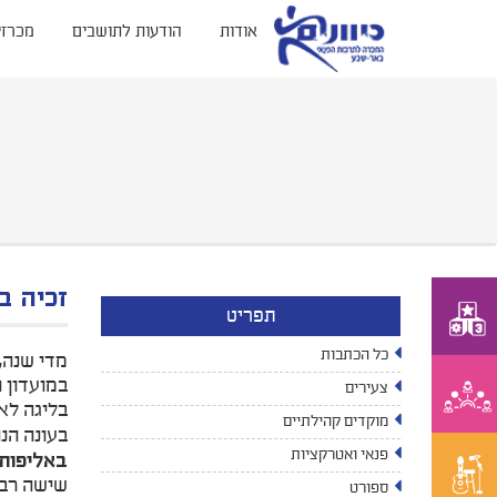
אודות
הודעות לתושבים
מכרזי
זכיה ב
תפריט
כל הכתבות
מדי שנה,
במועדון השחמט באר שבע ישנן 0
צעירים
בליגה לא
מוקדים קהילתיים
בעונה הנו
פנאי ואטרקציות
באליפות
שישה רבי 
ספורט