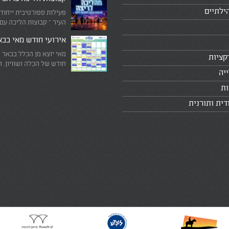
ילתיים
פעילות ספורטיבית ייחוד
העיר – קבוצות הליכה עם
המדריכים המובילים!
אירועי חודש מאי בב
מאי יוצא מן הכלל בבאר 
קציות
חודש של הכלה ושוויון. 
יה
מיוחד שבו עוצרים לרגע 
היומיומי, מתבוננים סביב 
ות
לעצמנו את מה שחשוב ב
דית ותורנית