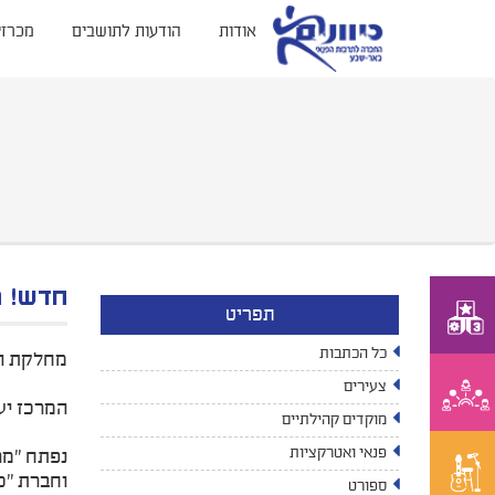
אודות
הודעות לתושבים
מכרזי
חדש! מ
תפריט
כל הכתבות
מחלקת הנ
צעירים
המרכז יע
מוקדים קהילתיים
פנאי ואטרקציות
​נפתח "מ
וחברת "כי
ספורט