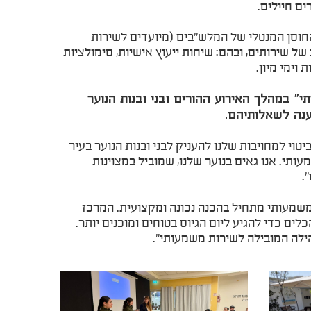
ים חיילים.
חוסן המנטלי של המלש"בים (מיועדים לשירות
של שירותים, ובהם: שיחות ייעוץ אישיות, סימולציות
וימי מיון.
יעי 14.1, במבנה "המאיץ החברתי" במהלך האירוע ההורים ובני ובנות הנוער
ענה לשאלותיהם.
וי למחויבות שלנו להעניק לבני ובנות הנוער בעיר
ותי. אנו גאים בנוער שלנו, שמוביל במצוינות
.
משמעותי מתחיל בהכנה נכונה ומקצועית. המרכז
לים כדי להגיע ליום הגיוס בטוחים ומוכנים יותר.
ילה המובילה לשירות משמעותי".