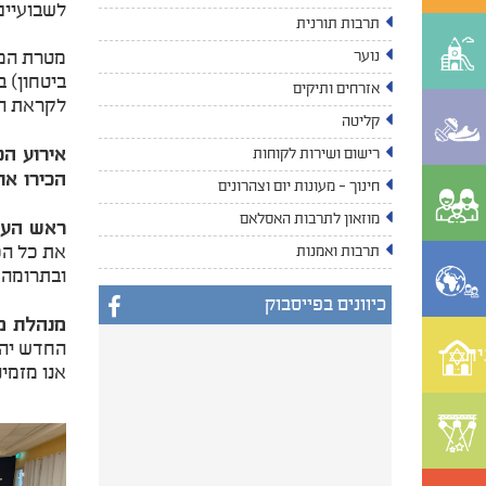
לשבועיים,
תרבות תורנית
​מטרת המ
נוער
ביטחון) ב
אזרחים ותיקים
לקראת הלי
קליטה
רישום ושירות לקוחות
הכירו את
חינוך - מעונות יום וצהרונים
מוזאון לתרבות האסלאם
​ראש העי
את כל הכ
תרבות ואמנות
ובתרומה 
כיוונים בפייסבוק
​מנהלת מ
החדש יהוו
ית
אנו מזמי