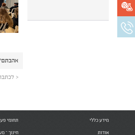
אהבתם? 
< לכתבה
מידע כללי
תחומי פעי
אודות
חינוך – מע