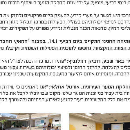
 בימי רביעי, ויופעל על ידי צוות מחלקת הנוער בשיתוף מורות ומור
רכז היא לגשר על פערי מידע, להעניק כלים פרקטיים ולחזק את ה
דרכם למיצוי יכולותיהם בצה"ל. הפעילות במרכז תכלול מגוון רחב 
כי המיון, סדנאות הכנה מנטלית ומידע מפורט על תפקידים, זכויות 
​אירוע הפתיחה החגיגי התקיים ביום רב
 הצוות המקצועי, נחשפו לתוכנית הפעילות השנתית וקיבלו מ
ר באר שבע, רוביק דנילוביץ:
"פתיחת מרכז ההכנה לצה"ל היא ביט
לים להצלחה, לחיזוק החוסן ולמיצוי יכולותיהם בשירות צבאי משמע
לחברה, ומזמינים אותם להיעזר במעטפת המקצועית שבנינו עבורם"
חלקת הנוער העירונית, אורטל אזולאי:
"אנו מאמינים כי שירות 
ה בית עבור בני ובנות הנוער שלנו, מקום שבו יוכלו לקבל את כל הכ
נים את כלל המלש"בים בעיר להגיע לאירוע הפתיחה ולהצטרף לקה