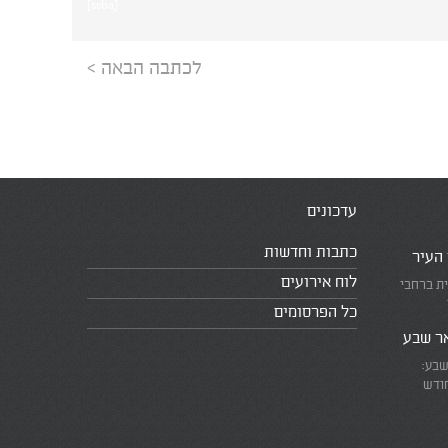
[ssba]
לכתבה הבאה >
עדכונים
כתבות וחדשות
 העיר
לוח אירועים
ית ברחבי
כל הפרסומים
אר שבע
שבע:
חודש
את המרוץ
ומזכירים
אמת