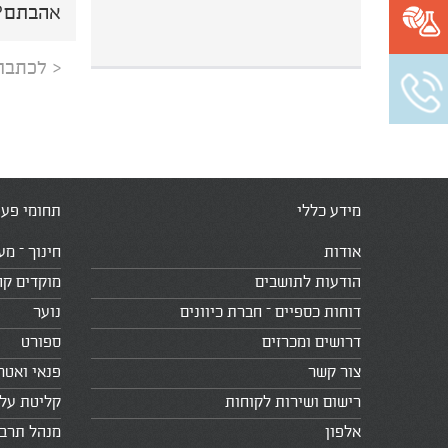
אהבתם? 
< לכתבה
מידע כללי
תחומי פעי
אודות
חינוך – מע
הודעות לתושבים
מוקדים קה
דוחות כספיים – חברת כיוונים
נוער
דרושים ומכרזים
ספורט
צור קשר
פנאי ואטר
רישום ושירות לקוחות
קליטת עלי
אלפון
מנהל תרב