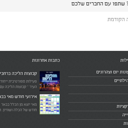
שתפו עם החברים שלכם
 הקודמת
לות
כתבות אחרונות
ונות יום וצהרונים
קבוצות הליכה ברחבי
ילתיים
פעילות ספורטיבית ייחוד
העיר – קבוצות הליכה עם
המדריכים המובילים!
אירועי חודש מאי בב
מאי יוצא מן הכלל בבאר 
קציות
חודש של הכלה ושוויון. 
יה
מיוחד שבו עוצרים לרגע 
היומיומי, מתבוננים סביב 
ות
לעצמנו את מה שחשוב ב