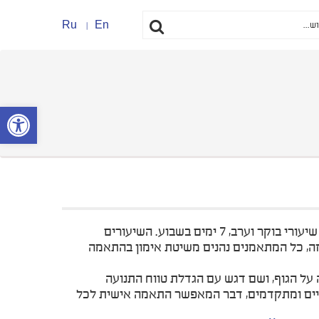
Ru
En
פתח סרגל נ
הסטודיו מאובזר בציוד החדיש ומצויד במערכת שעות אטרקטיבית הכוללת שיעורי בוקר וערב, 7 ימים בשבוע. השיעורים
אופן זה, כל המתאמנים נהנים משיטת אימון בהתאמה
על הגוף, ושם דגש עם הגדלת טווח התנועה
וניים ומתקדמים, דבר המאפשר התאמה אישית לכל