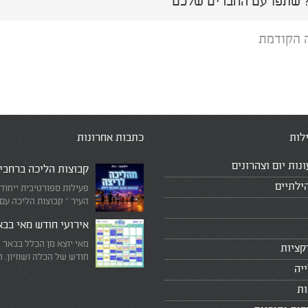
שתפו עם החברים שלכם
 הקודמת
לות
כתבות אחרונות
ונות יום וצהרונים
קבוצות הליכה ברחבי
ילתיים
פעילות ספורטיבית ייחוד
העיר – קבוצות הליכה עם
המדריכים המובילים!
אירועי חודש מאי בב
מאי יוצא מן הכלל בבאר 
קציות
חודש של הכלה ושוויון. 
יה
מיוחד שבו עוצרים לרגע 
היומיומי, מתבוננים סביב 
ות
לעצמנו את מה שחשוב ב