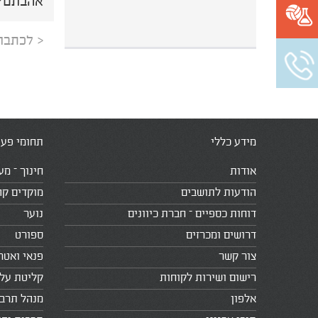
אהבתם? 
< לכתבה
מידע כללי
תחומי פעי
אודות
חינוך – מע
הודעות לתושבים
מוקדים קה
דוחות כספיים – חברת כיוונים
נוער
דרושים ומכרזים
ספורט
צור קשר
פנאי ואטר
רישום ושירות לקוחות
קליטת עלי
אלפון
מנהל תרב