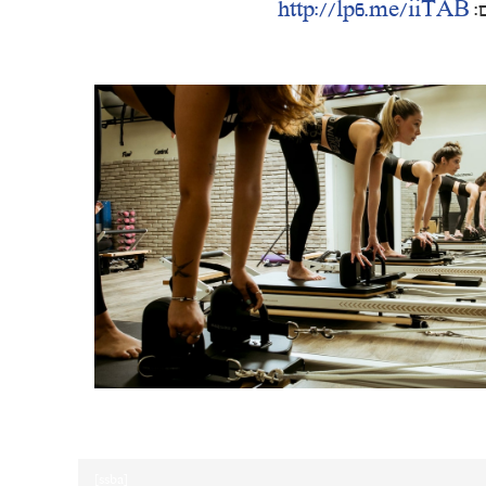
http://lp6.me/iiTAB
[ssba]