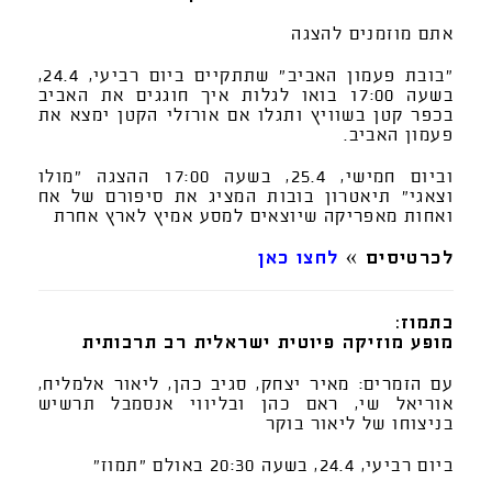
אתם מוזמנים להצגה
"בובת פעמון האביב" שתתקיים ביום רביעי, 24.4,
בשעה 17:00 בואו לגלות איך חוגגים את האביב
בכפר קטן בשוויץ ותגלו אם אורזלי הקטן ימצא את
פעמון האביב.
וביום חמישי, 25.4, בשעה 17:00 ההצגה "מולו
וצאגי" תיאטרון בובות המציג את סיפורם של אח
ואחות מאפריקה שיוצאים למסע אמיץ לארץ אחרת
לכרטיסים »
לחצו כאן
בתמוז:
מופע מוזיקה פיוטית ישראלית רב תרבותית
עם הזמרים: מאיר יצחק, סגיב כהן, ליאור אלמליח,
אוריאל שי, ראם כהן ובליווי אנסמבל תרשיש
בניצוחו של ליאור בוקר
ביום רביעי, 24.4, בשעה 20:30 באולם "תמוז"