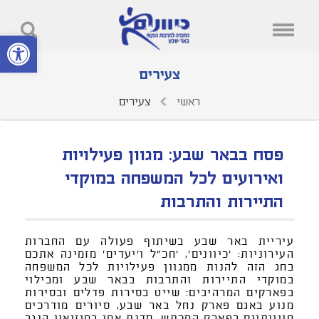
פתח סרגל נ
צעירים
ראשי
צעירים
פסח בבאר שבע: מגוון פעילויות
ואירועים לכל המשפחה במוקדי
התיירות והתרבות
עיריית באר שבע בשיתוף פעולה עם החברות
העירוניות: 'כיוונים', 'חכ"ל ו'יעדים' מזמינה אתכם
בחג הזה להנות ממגוון פעילויות לכל המשפחה
במוקדי התיירות והתרבות בבאר שבע ומבילוי
בפארקים המרהיבים: שייט בסירות פדלים ובסירות
מנוע באגם פארק נחל באר שבע, סיורים מודרכים
חווייתיים בפארק המכתש, סדנת אמן במוזיאון הנגב