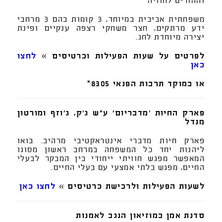
וההורים לחוויה
משפחתית אביבית במיוחד, 3 קומות בהם 3 מרחבי
ידע מרתקים, חצר משחקי רצפה ענקיים ופינת
יצירה מיוחדת לחג.
לפרטים על שעות הפעילות וכרטיסים »
לחצו
כאן
או במוקד תרבות הפנאי 8305*
פארק החיות 'מדבריום' ע"ש ג'ק, ג'וזף ומורטון
מנדל
פארק חיות מדברי אינטראקטיבי מרהיב. בואו
ליהנות יחד כל המשפחה במרחב ראשון מסוגו
המאפשר מפגש חוויתי ייחודי בין המבקר לבעלי
החיים, מפגש בלתי אמצעי עם בעלי החיים.
לשעות הפעילות ולרכישת כרטיסים »
לחצו כאן
סדנת אמן במוזיאון הנגב לאמנות