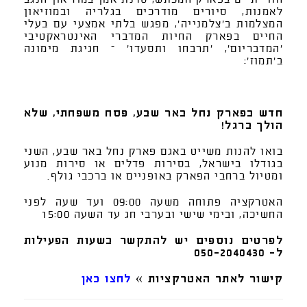
לאמנות, סיורים מודרכים בגלריה ובמוזיאון
המצלמות ב'צלמנייה', מפגש בלתי אמצעי עם בעלי
החיים בפארק החיות המדברי האינטראקטיבי
'המדבריום', 'תרבחו ותסעדו' – חגיגת מימונה
ב'תמוז':
חדש בפארק נחל באר שבע, פסח משפחתי, שלא
הולך ברגל!
בואו להנות משייט באגם פארק נחל באר שבע, השני
בגודלו בישראל, בסירות פדלים או סירות מנוע
ומטיול ברחבי הפארק באופניים או ברכבי גולף.
האטרקציה פתוחה משעה 09:00 ועד שעה לפני
החשיכה, ובימי שישי ובערבי חג עד השעה 15:00
לפרטים נוספים יש להתקשר בשעות הפעילות
ל- 050-2040430
קישור לאתר האטרקציות »
לחצו כאן