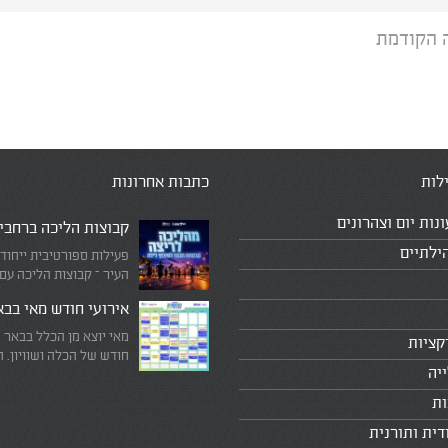
 הקודמת
לות
כתבות אחרונות
ונות יום וצהרונים
קבוצות הליכה ברחבי
ילתיים
פעילות ספורטיבית ייחוד
העיר – קבוצות הליכה עם
המדריכים המובילים!
אירועי חודש מאי בב
מאי יוצא מן הכלל בבאר 
קציות
חודש של הכלה ושוויון. 
יה
מיוחד שבו עוצרים לרגע 
היומיומי, מתבוננים סביב 
ות
לעצמנו את מה שחשוב ב
דית ותורנית