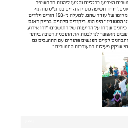
בים הצביעו ברגליים והגיעו ליהנות מהחשיפה
ים." יריד חשיפה נוסף התקיים במתנ"ס נווה נוי,
בניהולה של שני אבוהרון, אשר נכנסה מספר שבועות קודם לכן לתפקידה, במקומו של עודד שהם. למעלה מ-150 הורים וילדים
סטודיו – היפ הופ, ריקודים סלוניים, ברייק דאנס
כיוונים שמחו על ההיענות של התושבים: "זהו אירוע
שבים מאפשר לנו לבנות את התוכנית הטובה ביותר
מתכוונים לקיים מפגשים פתוחים עם התושבים גם
י שוקק פעילות במעורבות התושבים."
[ssba]