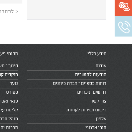
< לכתבה
מידע כללי
תחומי פעי
אודות
חינוך – מע
הודעות לתושבים
מוקדים קה
דוחות כספיים – חברת כיוונים
נוער
דרושים ומכרזים
ספורט
צור קשר
פנאי ואטר
רישום ושירות לקוחות
קליטת עלי
אלפון
מנהל תרב
תוכן ארגוני
תרבות יהו