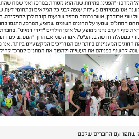
ל המרכז: "הפנינג פתיחת שנה הוא מסורת במרכז ואני שמח שהתוש
שנה אנו מבטיחים פעילות ענפה לבני כל הגילאים ובתחומי דעת שונ
חם המתנ"ס, שמעו על החוגים השונים שמציע המרכז, התנסו בחוגי ה
את סוף הערב נהנו ממופע של אומן הילדים "דידי דמיוני". בחברת 
ורי כמנהלת חדשה במתנ"ס", אמרה שני אבוהרון, "המפגש עם התו
ת החוגים המעניינים ביותר עם המדריכים המקצועיים ביותר. אנו 
נה, לחשוף בפניהם את העשייה ולהפוך את המתנ"ס למרכז קהילת
שתפו עם החברים שלכם