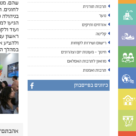
שהם, מנה
תרבות תורנית
לחוגים. ה
נוער
הגיעו למת
אזרחים ותיקים
ועוד ולקר
קליטה
ראשון עב
ולהציע א
רישום ושירות לקוחות
במהלך הש
חינוך - מעונות יום וצהרונים
מוזאון לתרבות האסלאם
תרבות ואמנות
כיוונים בפייסבוק
ית
אהבתם? 