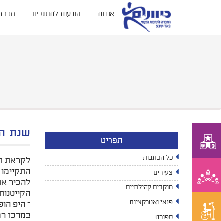
אודות
הודעות לתושבים
מכרזי
שנת הפ
תפריט
כל הכתבות
לקראת תח
התקיימו י
צעירים
להכיר את
מוקדים קהילתיים
הקייטנות 
פנאי ואטרקציות
– היפ הופ
במרכז רמו
ספורט