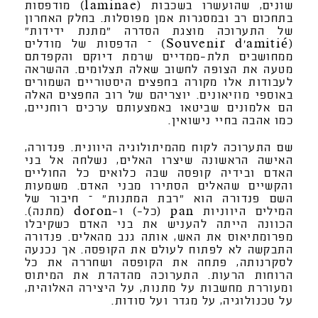
שונים, שהועשרו בשכבות (laminae) מודפסות
בתחכום רב ובמסגרות אמן מפוסלות. בחלק האחרון
של התערוכה מוצגת הסדרה "מתנת ידידות"
(Souvenir d’amitié) – הדפסות של מודלים
ממחושבים תלת-ממדיים שרמת דיוקם והקפדתם
מטעה את הצופה לחשוב שאלה תצלומים. ההשראה
לעבודות אלו מקורה בחפצים היסטוריים השמורים
באוספי מוזיאונים. יוצריהם של רוב החפצים האלה
הם אלמונים שביטאו באמצעותם ערכים רוחניים,
כמו אהבה בחיי נישואין.
שם התערוכה לקוח מהמיתולוגיה היוונית. פנדורה,
האישה הראשונה שיצרו האלים, נשלחה אל בני
האדם ובידיה קופסה שבה כלואים כל החוליים
והקשיים שהאלים הסתירו מבני האדם. משמעות
השם פנדורה הוא "רבת המתנות" – חיבור של
המילים היווניות pan (כל-) ו-doron (מתנה).
הכוונה הייתה להעניש את בני האדם כשקיבלו
מפרומתיאוס את האש, אותה גנב מהאלים. פנדורה
התבקשה לא לפתוח לעולם את הקופסה. אך נכנעה
לסקרנותה, פתחה את הקופסה ושחררה את כל
הרוחות הרעות. התערוכה מהדהדת את המיתוס
ומעוררת מחשבות על מתנות, על היצירה האלוהית,
על טכנולוגיה, על מגדר ועל סודות.