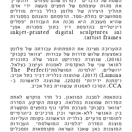
השטח של הדברים – למרות שהם מפתים – ולהעריך
את מהות עוצמתם של חפצים מעשה ידי אדם.
תהליך היצירה של פלומן כולל בניית מודלים
ממחושבים בתלת-ממד, הדפסתם והצגתם במסגרות
שהיא מעצבת. היא מכנה את העבודות "פסלים
דיגיטליים בהדפסת דיו בתוך מסגרות אמן"
(inkjet-printed digital sculptures in
artist frames).
התערוכה מציגה את התפתחות עבודתה של פלומן
באמצעות שלוש סדרות של עבודות: "צוואר בקבוק"
(2016), שנוצרה כפרויקט הגמר שלה בתוכנית
לתואר שני של האקדמיה לאמנות ועיצוב בצלאל,
ירושלים; "הלמינה המושלמת"(The Perfect
Lamina) (2017), שהוצגה בגלריה דביר בתל אביב;
ו"מתנת ידידות" (2020), שהוצגה לראשונה ב-
CCA, המרכז לאמנות עכשווית בתל אביב.
בהתאמה למבנה המוזאון, כל חדר מוקדש לאחת
הסדרות שמוצגת במלואה. בקומת הקרקע, הסדרה
"צוואר בקבוק" מערבת חלקי גוף בחפצים ומקשרת
בין האנושי ללא-אנושי ובין מרכיבים ביוגרפיים
לחומרים מדעיים. בגלריה הראשונה בקומה העליונה
מוצגת הסדרה "הלמינה המושלמת". העבודות
המוצגות כאן שאבו השראה מקופסאות וממכלים