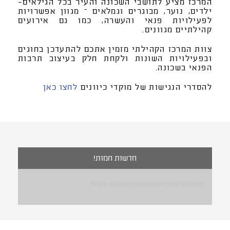
המרכז מציע לתושבי השכונה והעיר בכל הגילאים-
ילדים, נוער, מבוגרים וגמלאים – מגוון אפשרויות
לפעילויות פנאי והעשרה, כמו גם אירועים
קהילתיים מגוונים.
צוות המרכז הקהילתי מזמין אתכם להתעדכן בחוגים
ובפעילויות השונות ולקחת חלק בעיצוב תרבות
הפנאי בשכונה.
להסדרי הנגישות של מוקדי כיוונים
לחצו כאן
חדשות חמות!
Sorry, no content matched your criteria.