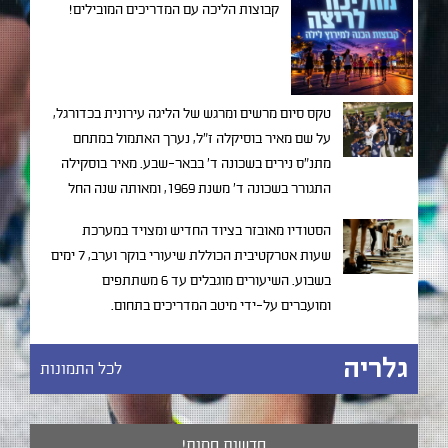
קבוצות הליכה עם המדריכים המובילים!
טקס סיום מרשים ומרגש של הליגה עירונית בכדורגל,
על שם מאיר בוסיקלה ז"ל, נערך האתמול במתחם
מתנ"ס נירים בשכונה ד' בבאר-שבע. מאיר בוסקילה
התגורר בשכונה ד' משנת 1969, ומאותה שנה החל
בפעילות חברתית ענפה ומגוונית שכל מטרתה
הסטודיו מאובזר בציוד החדיש ומצויד במערכת
להוציא נערים ממצבי מצוקה תוך שילובם בחברה
שעות אטרקטיבית הכוללת שיעורי בוקר וערב, 7 ימים
באמצעות פרויקטים חינוכיים שונים.
בשבוע. השיעורים מוגבלים עד 6 משתתפים
ומועברים על-ידי מיטב המדריכים בתחום.
גלריה
לכל התמונות
חדשות חמות!