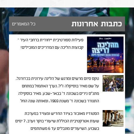
כתבות אחרונות
כל המאמרים
פעילות ספורטיבית ייחודית ברחבי העיר –
קבוצות הליכה עם המדריכים המובילים!
טקס סיום מרשים ומרגש של הליגה עירונית בכדורגל,
על שם מאיר בוסיקלה ז"ל, נערך האתמול במתחם
מתנ"ס נירים בשכונה ד' בבאר-שבע. מאיר בוסקילה
התגורר בשכונה ד' משנת 1969, ומאותה שנה החל
בפעילות חברתית ענפה ומגוונית שכל מטרתה
הסטודיו מאובזר בציוד החדיש ומצויד במערכת
להוציא נערים ממצבי מצוקה תוך שילובם בחברה
שעות אטרקטיבית הכוללת שיעורי בוקר וערב, 7 ימים
באמצעות פרויקטים חינוכיים שונים.
בשבוע. השיעורים מוגבלים עד 6 משתתפים