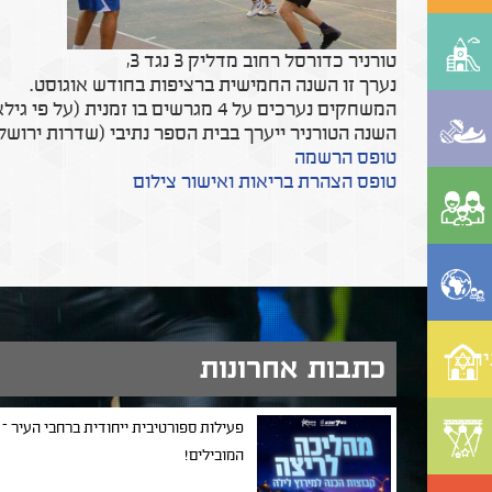
טורניר כדורסל רחוב מדליק 3 נגד 3,
נערך זו השנה החמישית ברציפות בחודש אוגוסט.
המשחקים נערכים על 4 מגרשים בו זמנית (על פי גילאי המשתתפים), ומלווים במוזיקה קצבית.
השנה הטורניר ייערך בבית הספר נתיבי (שדרות ירושלים 90) עם 7-6.8.2017, י"ד-ט"ו אב 
טופס הרשמה
טופס הצהרת בריאות ואישור צילום
ית
כתבות אחרונות
פעילות ספורטיבית ייחודית ברחבי העיר –
המובילים!