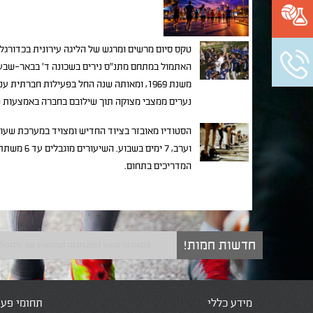
טקס סיום מרשים ומרגש של הליגה עירונית בכדורגל,
האתמול במתחם מתנ"ס נירים בשכונה ד' בבאר-שבע.
משנת 1969, ומאותה שנה החל בפעילות חברתי
נערים ממצבי מצוקה תוך שילובם בחברה באמצעות פר
הסטודיו מאובזר בציוד החדיש ומצויד במערכת שעו
וערב, 7 ימים ב
המדריכים בתחום.
חדשות חמות!
Sorry, no content matched your criteria.
מידע כללי
תחומי פעי