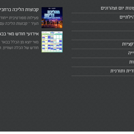
ונות יום וצהרונים
קבוצות הליכה ברחבי
ילתיים
פעילות ספורטיבית ייחוד
העיר – קבוצות הליכה עם
המדריכים המובילים!
אירועי חודש מאי בב
מאי יוצא מן הכלל בבאר 
קציות
חודש של הכלה ושוויון. 
יה
מיוחד שבו עוצרים לרגע 
היומיומי, מתבוננים סביב 
ות
לעצמנו את מה שחשוב ב
דית ותורנית