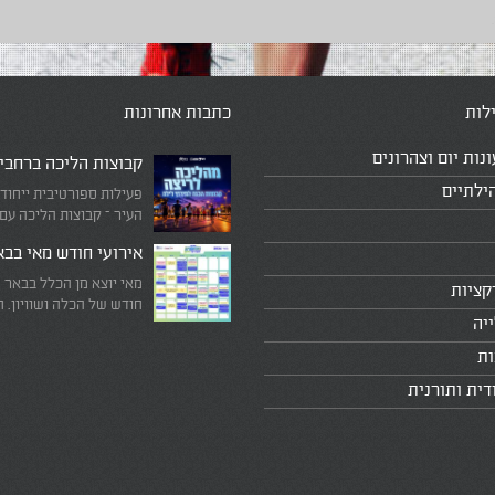
לות
כתבות אחרונות
ונות יום וצהרונים
קבוצות הליכה ברחבי
ילתיים
פעילות ספורטיבית ייחוד
העיר – קבוצות הליכה עם
המדריכים המובילים!
אירועי חודש מאי בב
מאי יוצא מן הכלל בבאר 
קציות
חודש של הכלה ושוויון. 
יה
מיוחד שבו עוצרים לרגע 
היומיומי, מתבוננים סביב 
ות
לעצמנו את מה שחשוב ב
דית ותורנית