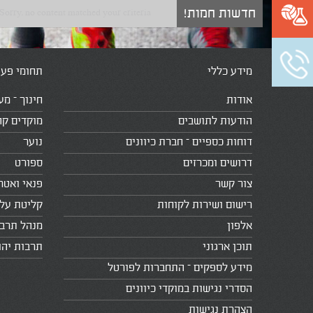
חדשות חמות!
Sorry, no content matched your criteria.
מידע כללי
תחומי פעי
אודות
חינוך – מע
הודעות לתושבים
מוקדים קה
דוחות כספיים – חברת כיוונים
נוער
דרושים ומכרזים
ספורט
צור קשר
פנאי ואטר
רישום ושירות לקוחות
קליטת עלי
אלפון
מנהל תרב
תוכן ארגוני
תרבות יהו
מידע לספקים – התחברות לפורטל
הסדרי נגישות במוקדי כיוונים
הצהרת נגישות