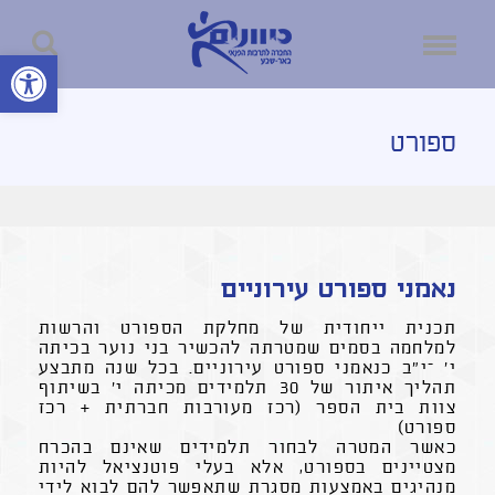
פתח סרגל נ
ספורט
נאמני ספורט עירוניים
תכנית ייחודית של מחלקת הספורט והרשות
למלחמה בסמים שמטרתה להכשיר בני נוער בכיתה
י' –י"ב כנאמני ספורט עירוניים. בכל שנה מתבצע
תהליך איתור של 30 תלמידים מכיתה י' בשיתוף
צוות בית הספר (רכז מעורבות חברתית + רכז
ספורט)
כאשר המטרה לבחור תלמידים שאינם בהכרח
מצטיינים בספורט, אלא בעלי פוטנציאל להיות
מנהיגים באמצעות מסגרת שתאפשר להם לבוא לידי