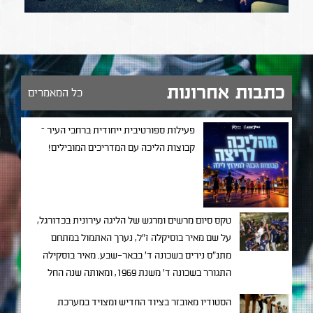
כתבות אחרונות
כל המאמרים
פעילות ספורטיבית ייחודית ברחבי העיר –
קבוצות הליכה עם המדריכים המובילים!
טקס סיום מרשים ומרגש של הליגה עירונית בכדורגל,
על שם מאיר בוסיקלה ז"ל, נערך האתמול במתחם
מתנ"ס נירים בשכונה ד' בבאר-שבע. מאיר בוסקילה
התגורר בשכונה ד' משנת 1969, ומאותה שנה החל
בפעילות חברתית ענפה ומגוונית שכל מטרתה
הסטודיו מאובזר בציוד החדיש ומצויד במערכת
להוציא נערים ממצבי מצוקה תוך שילובם בחברה