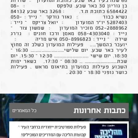
60 שנה בעיר באר שבע. כתובת המועדון : שדרות
בן גוריון 30 באר שבע. טלפקס : 08-
6584422 כתובת ת.ד. : 3268 באר שבע 84132
נשיא כבוד : נאור גודקר – נייד : 050-
5287403 יו"ר המועדון : יואל צריקס – נייד :
052-2888962 מזכיר המועדון : שמשון צור –
נייד : 058-4303040 מאמן ורכז חוגים : גו'רג
שידה – נייד : 050-8996823 איש מדיה :
יועבר בהמשך….. פעילות המועדון בשלב זה מחוץ
לעיר באר שבע. יום שלישי…………………………. 16:30 –
18:30. יום שישי ………………………….. 12:30 – 15:30. יום
שבת………………………… .. 08:30 – 17:30. בשאר ימות
השבוע פעילות במועדון בתיאום מראש . פעילות
כושר גופני 18:30 – 20:30 .
כתבות אחרונות
כל המאמרים
פעילות ספורטיבית ייחודית ברחבי העיר –
קבוצות הליכה עם המדריכים המובילים!