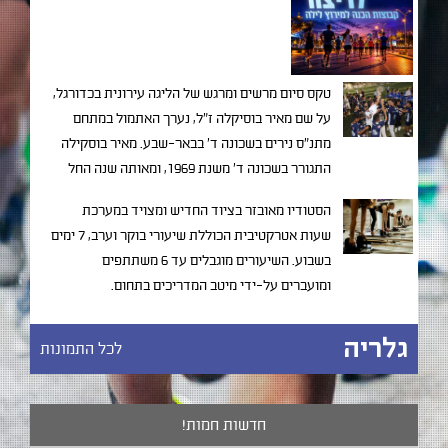
טקס סיום מרשים ומרגש של הליגה עירונית בכדורגל,
על שם מאיר בוסיקלה ז"ל, נערך האתמול במתחם
מתנ"ס נירים בשכונה ד' בבאר-שבע. מאיר בוסקילה
התגורר בשכונה ד' משנת 1969, ומאותה שנה החל
בפעילות חברתית ענפה ומגוונית שכל מטרתה
הסטודיו מאובזר בציוד החדיש ומצויד במערכת
להוציא נערים ממצבי מצוקה תוך שילובם בחברה
שעות אטרקטיבית הכוללת שיעורי בוקר וערב, 7 ימים
באמצעות פרויקטים חינוכיים שונים.
בשבוע. השיעורים מוגבלים עד 6 משתתפים
ומועברים על-ידי מיטב המדריכים בתחום.
גלריה
לכל התמונות
חדשות חמות!