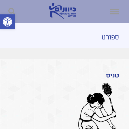
פתח סרגל נ
ספורט
טניס