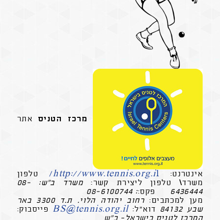
מרכז הטניס
אתר
אינטרנט:
l/
http://www.tennis.org.i
טלפון
משרד\ טלפון ליצירת קשר:
משרד ב"ש: 08-
6436444
פקס:
: 08-6100744
מען למכתבים:
רחוב יהודה הלוי. ת.ד 3300 באר
שבע 84132
דוא"ל:
BS@tennis.org.il
פייסבוק:
המרכז לטניס בישראל- ב"ש