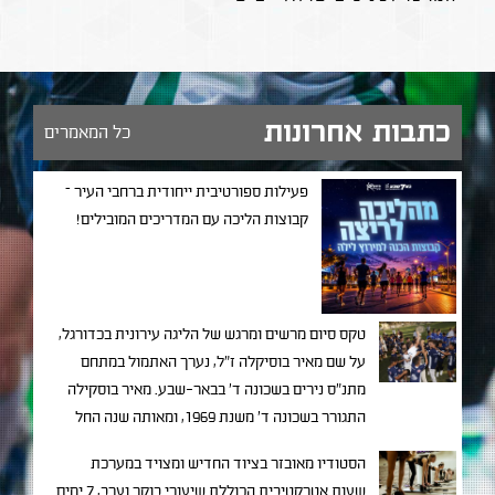
כתבות אחרונות
כל המאמרים
פעילות ספורטיבית ייחודית ברחבי העיר –
קבוצות הליכה עם המדריכים המובילים!
טקס סיום מרשים ומרגש של הליגה עירונית בכדורגל,
על שם מאיר בוסיקלה ז"ל, נערך האתמול במתחם
מתנ"ס נירים בשכונה ד' בבאר-שבע. מאיר בוסקילה
התגורר בשכונה ד' משנת 1969, ומאותה שנה החל
בפעילות חברתית ענפה ומגוונית שכל מטרתה
הסטודיו מאובזר בציוד החדיש ומצויד במערכת
להוציא נערים ממצבי מצוקה תוך שילובם בחברה
שעות אטרקטיבית הכוללת שיעורי בוקר וערב, 7 ימים