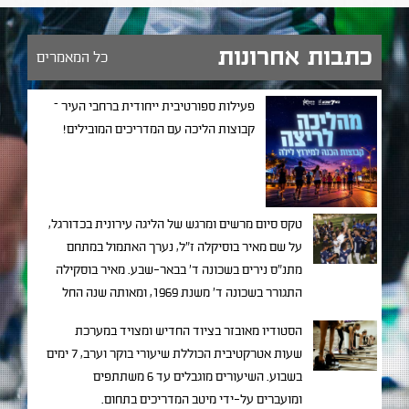
כתבות אחרונות
כל המאמרים
פעילות ספורטיבית ייחודית ברחבי העיר –
קבוצות הליכה עם המדריכים המובילים!
טקס סיום מרשים ומרגש של הליגה עירונית בכדורגל,
על שם מאיר בוסיקלה ז"ל, נערך האתמול במתחם
מתנ"ס נירים בשכונה ד' בבאר-שבע. מאיר בוסקילה
התגורר בשכונה ד' משנת 1969, ומאותה שנה החל
בפעילות חברתית ענפה ומגוונית שכל מטרתה
הסטודיו מאובזר בציוד החדיש ומצויד במערכת
להוציא נערים ממצבי מצוקה תוך שילובם בחברה
שעות אטרקטיבית הכוללת שיעורי בוקר וערב, 7 ימים
באמצעות פרויקטים חינוכיים שונים.
בשבוע. השיעורים מוגבלים עד 6 משתתפים
ומועברים על-ידי מיטב המדריכים בתחום.