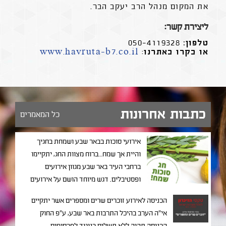
את המקום מנהל הרב יעקב הבר.
ליצירת קשר:
טלפון:
050-4119328
או בקרו באתרנו
:
www.havruta-b7.co.il
כתבות אחרונות
כל המאמרים
אירועי סוכות בבאר שבע ושמחת בחגיך
והיית אך שמח…ברוח מצוות החג, יתקיימו
ברחבי העיר באר שבע מגוון אירועים
ופסטיבלים. דגש מיוחד הושם על אירועים
בעיר העתיקה: לצפייה בכל אירועי סוכות
הכניסה לאירוע זוכרים שרים ומספרים אשר יתקיים
בבאר שבע
אי"ה הערב בהיכל התרבות באר שבע, ע"פ החוק
>> http://bit.ly/1OpHYlx טעם הנגב