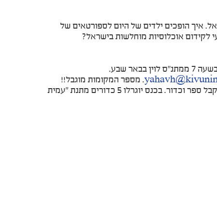
אל. איך הופכים ילדים של היום לספורטאים של
 לקידום אוכלוסיות מוחלשות בישראל?
אר שבע.
yahavh@kivunim7
. מספר המקומות מוגבל!!
הכנס כולל כיבוד לאורך כל היום, ארוחת בוקר וארוחת צהריים, ואפשרות לקבל ספר וכדור. בכנס יוגרלו 5 כדורים מתנת "עמית