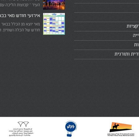
העיר – קבוצות הליכה עם
המדריכים המובילים!
אירועי חודש מאי בב
מאי יוצא מן הכלל בבאר 
קציות
חודש של הכלה ושוויון. 
יה
מיוחד שבו עוצרים לרגע 
היומיומי, מתבוננים סביב 
ות
לעצמנו את מה שחשוב ב
דית ותורנית