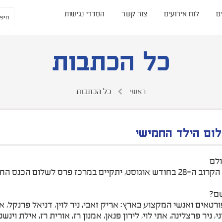
ם
לוח אירועים
צור קשר
הסדרי נגישות
כל הכתבות
ראשי
כל הכתבות
ום הילד החמישי
לם
יום שישי הקרוב ה-28 בחודש אוגוסט, יתקיים במרכז פרס לשלו
שם?
רטאים ואנשי המקצוע בארץ: אריק זאבי, ניר לוין, דניאל פרנקל, או
, ניר פרצלינה, אתי לוי, לירון פנאן, אמנון רז, אורית רז, אילת וינש