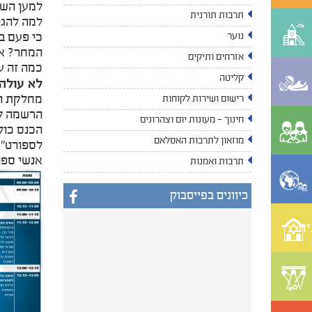
למען השלו
תרבות תורנית
למה להגי
כי פעם ב
נוער
המחר? אי
אזרחים ותיקים
כמה זה ע
קליטה
לא עולה
מחלקת הספו
רישום ושירות לקוחות
הרשמה לפעילות 
חינוך - מעונות יום וצהרונים
מוזאון לתרבות האסלאם
לספורט" ו-5 ספר
אנשי ספו
תרבות ואמנות
כיוונים בפייסבוק
ית