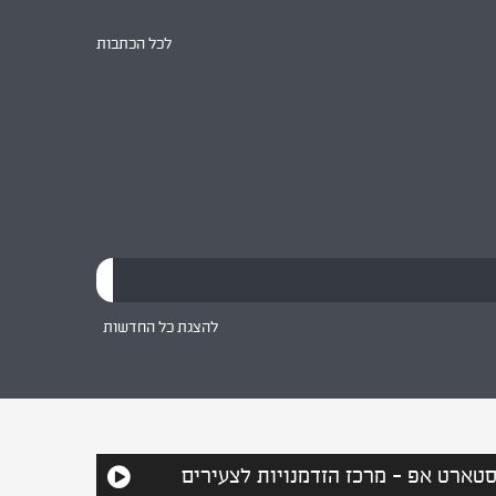
נערך בתאריך 14.1 טקס זיכרון במרכז להנצחת חיילי
האנז"ק בבאר שבע. הטקס נועד לבטא הזדהות,
לכל הכתבות
סולידריות וזיכרון משותף, וכן להדגיש את הקשר
ההיסטורי והערכי בין מדינת ישראל והקהילה היהודית
באוסטרליה.
להצגת כל החדשות
טארט אפ - מרכז הזדמנויות לצעירים