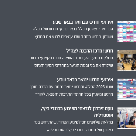
אירועי חודש פברואר בבאר שבע
פברואר יוצא מן הכלל בבאר שבע: חודש של הכלה
ושוויון. חודש מיוחד שבו עוצרים לרגע את המרוץ
היומיומי, מתבוננים סביב ומזכירים לעצמנו את מה
חדש! מרכז ההכנה לצה"ל
שחשוב באמת
מחלקת הנוער העירונית השיקה מרכז מקצועי חדש
שילווה את בני ובנות הנוער בתהליכי המיון והגיוס
לצה"ל. המרכז יעניק מעטפת אישית הכוללת
אירועי חודש ינואר בבאר שבע
סימולציות, סדנאות חוסן ומידע מקצועי.
שנת 2026 החלה, וחודש ינואר נפתח עם הרבה תוכן
מרגש ומעניין בכל תחומי התרבות והפנאי. לאורך
החודש מתקיימים ברחבי העיר פעילויות ואירועי
טקס זיכרון לנרצחי הפיגוע בבונדי ביץ’,
תרבות לקהלים מגוונים בכל מוקדי החברה.
אוסטרליה
במלאת שלושים יום לפיגוע הטרור, שהתרחש בנר
ראשון של חנוכה בבונדי ביץ’ באוסטרליה,