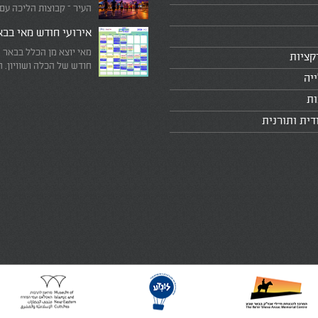
העיר – קבוצות הליכה עם
המדריכים המובילים!
אירועי חודש מאי בב
מאי יוצא מן הכלל בבאר 
קציות
חודש של הכלה ושוויון. 
יה
מיוחד שבו עוצרים לרגע 
היומיומי, מתבוננים סביב 
ות
לעצמנו את מה שחשוב ב
דית ותורנית