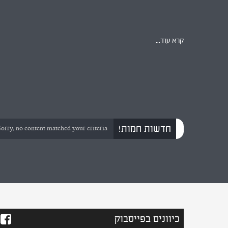
קרא עוד...
חדשות חמות!
orry, no content matched your criteria.
כיוונים בפייסבוק