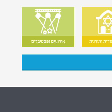
ודית ותורנית
אירועים ופסטיבלים